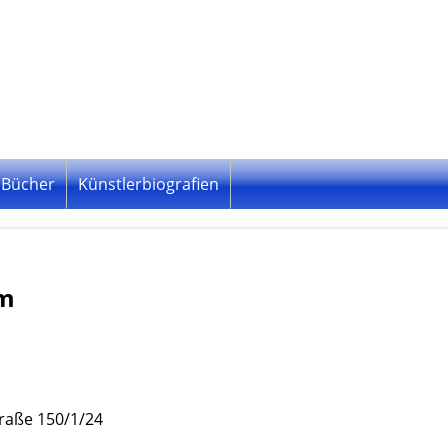
Bücher
Künstlerbiografien
m
raße 150/1/24