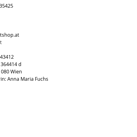
135425
tshop.at
t
543412
 364414 d
1080 Wien
in: Anna Maria Fuchs