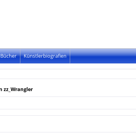
Bücher
Künstlerbiografien
n zz_Wrangler