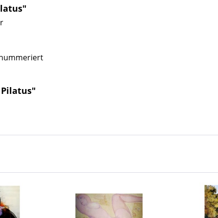
latus"
r
, nummeriert
 Pilatus"