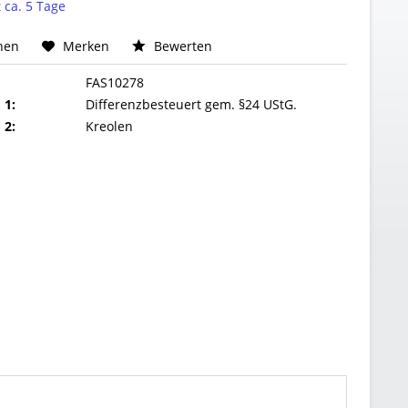
t ca. 5 Tage
hen
Merken
Bewerten
FAS10278
 1:
Differenzbesteuert gem. §24 UStG.
 2:
Kreolen